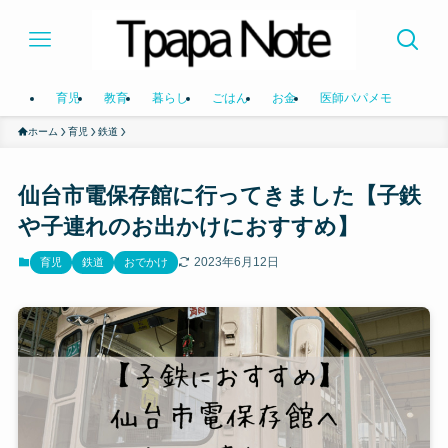
育児
教育
暮らし
ごはん
お金
医師パパメモ
ホーム
育児
鉄道
仙台市電保存館に行ってきました【子鉄
や子連れのお出かけにおすすめ】
2023年6月12日
育児
鉄道
おでかけ