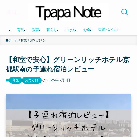
育児
教育
暮らし
ごはん
お金
医師パパメモ
ホーム
育児
おでかけ
【和室で安心】グリーンリッチホテル京
都駅南の子連れ宿泊レビュー
2025年5月6日
育児
おでかけ